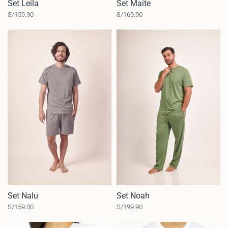
Set Leila
Set Maite
S/
159.90
S/
169.90
Set Nalu
Set Noah
S/
159.00
S/
199.90